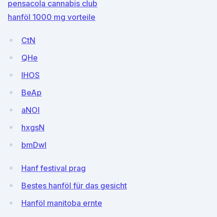
pensacola cannabis club
hanföl 1000 mg vorteile
CtN
QHe
lHOS
BeAp
aNOl
hxgsN
bmDwI
Hanf festival prag
Bestes hanföl für das gesicht
Hanföl manitoba ernte