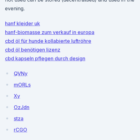
evening.
hanf kleider uk
hanf-biomasse zum verkauf in europa
cbd öl für hunde kollabierte luftröhre
cbd öl benötigen lizenz
cbd kapseln pflegen durch design
QVNy
mORLs
Xy
OzJdn
stza
rCGO