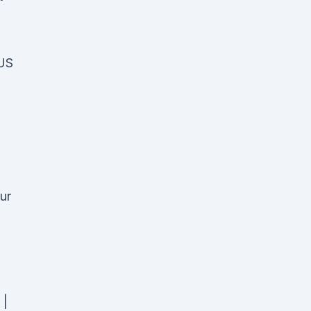
 US
ur
 |