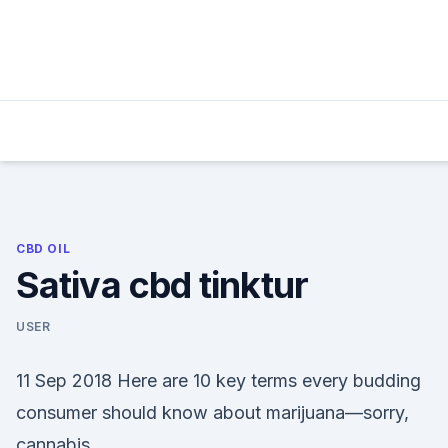
Skip
to
content
CBD OIL
Sativa cbd tinktur
USER
11 Sep 2018 Here are 10 key terms every budding
consumer should know about marijuana—sorry,
cannabis.