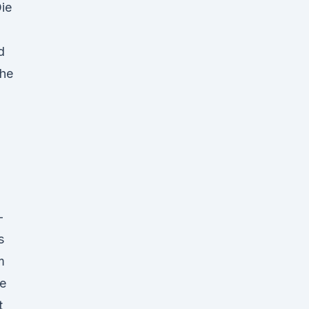
ie
d
che
-
s
m
e
t