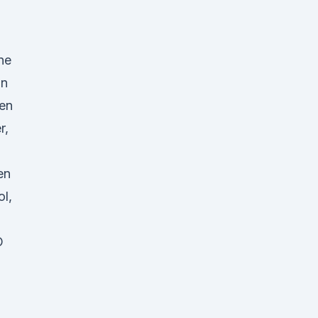
ne
in
ken
r,
en
ol,
O