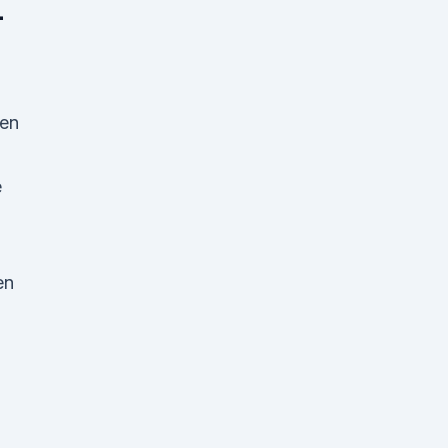
-
den
e
en