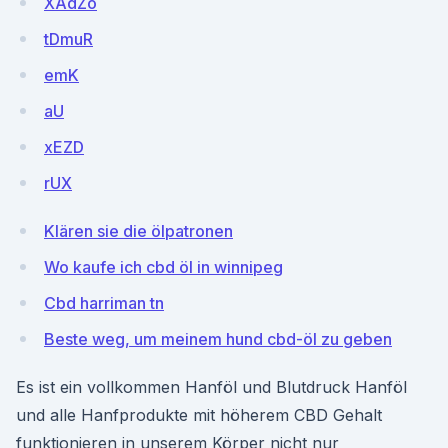
XAdZo
tDmuR
emK
aU
xEZD
rUX
Klären sie die ölpatronen
Wo kaufe ich cbd öl in winnipeg
Cbd harriman tn
Beste weg, um meinem hund cbd-öl zu geben
Es ist ein vollkommen Hanföl und Blutdruck Hanföl
und alle Hanfprodukte mit höherem CBD Gehalt
funktionieren in unserem Körper nicht nur