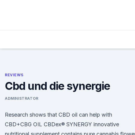
Skip
to
content
REVIEWS
Cbd und die synergie
ADMINISTRATOR
Research shows that CBD oil can help with
CBD+CBG OIL CBDex® SYNERGY innovative
nutritional supplement contains pure cannabis flowe