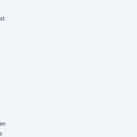
st
d
den
s